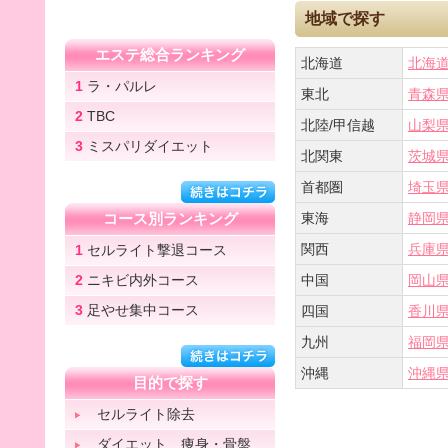
地域で探す
エステ総合ランキング
北海道
北海
1
ラ・パルレ
東北
青森
2
TBC
北陸/甲信越
山梨
3
ミスパリダイエット
北関東
茨城
首都圏
埼玉
コース別ランキング
東海
静岡
関西
兵庫
1
セルライト撃退コース
2
ニキビ内外コース
中国
岡山
3
足やせ集中コース
四国
香川
九州
福岡
沖縄
沖縄
目的で探す
セルライト除去
ダイエット 痩身・骨盤