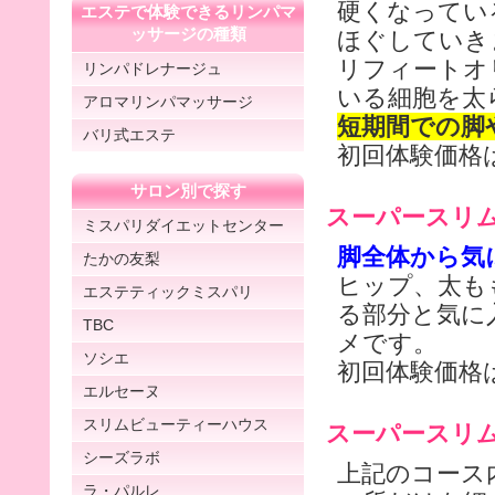
硬くなってい
エステで体験できるリンパマ
ッサージの種類
ほぐしていき
リフィートオ
リンパドレナージュ
いる細胞を太
アロマリンパマッサージ
短期間での脚
バリ式エステ
初回体験価格は
サロン別で探す
スーパースリ
ミスパリダイエットセンター
脚全体から気
たかの友梨
ヒップ、太も
エステティックミスパリ
る部分と気に
TBC
メです。
ソシエ
初回体験価格は
エルセーヌ
スリムビューティーハウス
スーパースリ
シーズラボ
上記のコース
ラ・パルレ