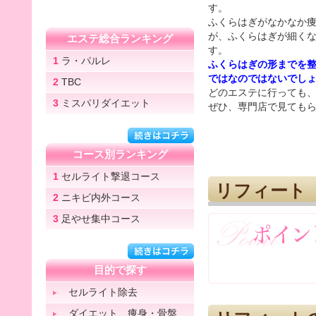
す。
ふくらはぎがなかなか
が、ふくらはぎが細く
エステ総合ランキング
す。
1
ラ・パルレ
ふくらはぎの形までを
ではなのではないでし
2
TBC
どのエステに行っても
3
ミスパリダイエット
ぜひ、専門店で見ても
コース別ランキング
1
セルライト撃退コース
リフィート
2
ニキビ内外コース
3
足やせ集中コース
目的で探す
セルライト除去
ダイエット 痩身・骨盤