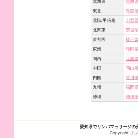
北海道
北海
東北
青森
北陸/甲信越
山梨
北関東
茨城
首都圏
埼玉
東海
静岡
関西
兵庫
中国
岡山
四国
香川
九州
福岡
沖縄
沖縄
愛知県でリンパマッサージの
Copyright
リ