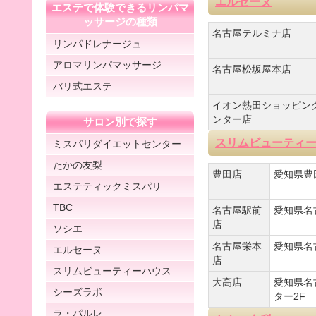
エルセーヌ
エステで体験できるリンパマ
ッサージの種類
名古屋テルミナ店
リンパドレナージュ
アロマリンパマッサージ
名古屋松坂屋本店
バリ式エステ
イオン熱田ショッピン
ンター店
サロン別で探す
スリムビューティ
ミスパリダイエットセンター
たかの友梨
豊田店
愛知県豊田
エステティックミスパリ
TBC
名古屋駅前
愛知県名古
店
ソシエ
名古屋栄本
愛知県名古
エルセーヌ
店
スリムビューティーハウス
大高店
愛知県名
シーズラボ
ター2F
ラ・パルレ