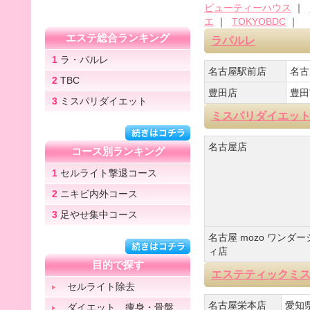
ビューティーハウス
｜
エ
｜
TOKYOBDC
｜
エステ総合ランキング
ラパルレ
1
ラ・パルレ
名古屋駅前店
名古
2
TBC
豊田店
豊田
3
ミスパリダイエット
ミスパリダイエッ
名古屋店
コース別ランキング
1
セルライト撃退コース
2
ニキビ内外コース
3
足やせ集中コース
名古屋 mozo ワンダー
ィ店
目的で探す
エステティックミ
セルライト除去
名古屋栄本店
愛知
ダイエット 痩身・骨盤