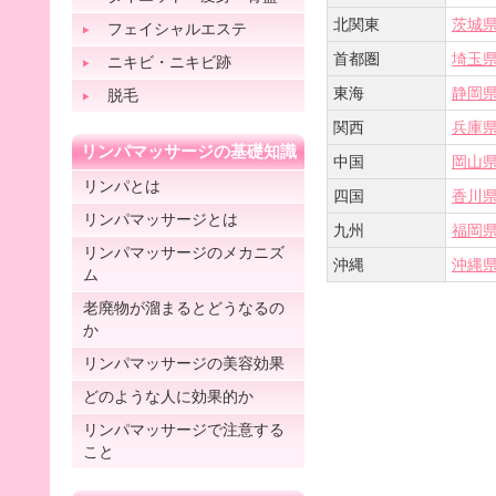
北関東
茨城
フェイシャルエステ
首都圏
埼玉
ニキビ・ニキビ跡
東海
静岡
脱毛
関西
兵庫
リンパマッサージの基礎知識
中国
岡山
リンパとは
四国
香川
リンパマッサージとは
九州
福岡
リンパマッサージのメカニズ
沖縄
沖縄
ム
老廃物が溜まるとどうなるの
か
リンパマッサージの美容効果
どのような人に効果的か
リンパマッサージで注意する
こと