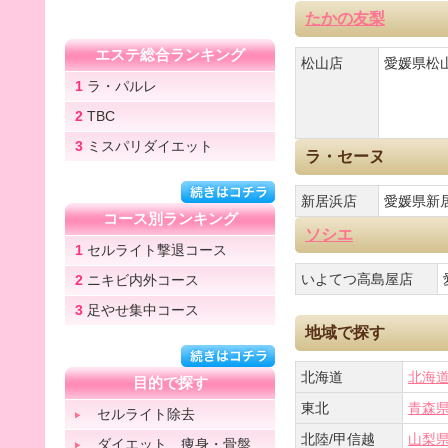
たかの友梨
エステ総合ランキング
松山店
愛媛県松山
1
ラ・パルレ
2
TBC
3
ミスパリダイエット
ラ・セーヌ
新居浜店
愛媛県新居
コース別ランキング
ソシエ
1
セルライト撃退コース
いよてつ高島屋店
2
ニキビ内外コース
3
足やせ集中コース
地域で探す
北海道
北海
目的で探す
東北
青森
セルライト除去
北陸/甲信越
山梨
ダイエット 痩身・骨盤